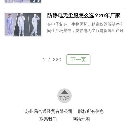
区，认为只要是无尘服就可以通用，忽略了
掌握无尘布选购与使用的核心技巧。
不同洁净等级车间的装备适配标准，最终导
防静电无尘服怎么选？20年厂家
致车间洁净度不达标、产品合格率下降，甚
教你避坑
至无法通过环评审核。作为20年专注无尘洁
在电子制造、生物医药、精密仪器等洁净车
净用品的生产厂家，深耕洁净车间防护领
间生产场景中，防静电无尘服是保障生产环
域，为各大行业提供适配不同等级的专业洁
境洁净度、杜绝静电隐患的核心防护装备。
净服。
很多企业采购时只看价格，忽略面料、工
艺、适配性等关键要点，导致服装防尘差、
防静电失效、不耐清洗，不仅增加采购成
1
/ 220
下一页
本，还容易引发产品报废、车间污染等问
题。作为深耕防静电无尘洁净用品20年的专
业生产厂家，今天为大家分享靠谱的防静电
无尘服选购技巧，帮企业精准避坑。
苏州易合通经贸有限公司
版权所有信息
联系我们
网站地图