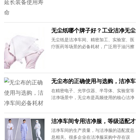
服装积尘严重、防静电性能衰减、破损老
洁净车间洁净服选型与使用规范。
化，不仅影响防护效果，还需要频繁更换，
增加采购成本。普通洗衣方式无法满足无尘
防静电服装的清洗标准，容易造成面料破
无尘纸哪个牌子好？工业洁净无尘
损、导电丝失效、粉尘残留等问题。作为20
纸选购攻略
年专业无尘防静电厂家，我们提供专属售后
无尘纸是洁净车间、精密加工、实验室、医
清洗修补服务，为企业解决装备运维难题。
疗医药等场景的必备耗材，广泛用于油污擦
拭、水渍清理、产品除尘、设备保养等工
作。不同于普通纸巾，无尘纸要求无粉尘、
无纤维脱落、吸水性强、韧性足，劣质无尘
纸易掉屑、易破损、含有杂质，会造成精密
无尘布的正确使用与选购，洁净车
产品污染、设备故障，直接影响生产效率和
间必备耗材
产品质量。20年专注无尘洁净用品生产，为
在精密电子、光学仪器、半导体、实验室等
大家分享高性价比无尘纸选购技巧。
洁净场景中，无尘布是高频使用的核心洁净
耗材，主要用于设备擦拭、产品除尘、污渍
清理。看似普通的无尘布，品质差异直接影
响产品良率和车间洁净度，劣质无尘布掉
洁净车间专用洁净服，等级适配才
毛、掉屑、残留纤维、擦拭不干净，极易造
是关键
洁净车间的生产质量，与洁净服的适配度息
成精密元器件划伤、污染，给企业带来巨大
息相关。很多企业在洁净服采购中存在误
损失。20年专注无尘洁净耗材生产，带大家