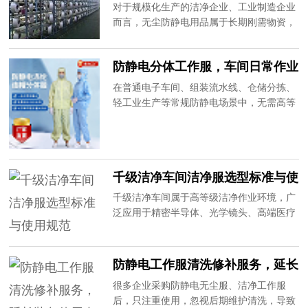
家优势解析
对于规模化生产的洁净企业、工业制造企业
准。20年专注无尘防静电鞋品生产，为大家
而言，无尘防静电用品属于长期刚需物资，
讲解洁净车间静电鞋选购核心要点，重点关
批量采购的品质稳定性、供货及时性、性价
注防静电稳定性与耐清洗性能。
比、售后服务，直接影响企业生产进度和运
防静电分体工作服，车间日常作业
营成本。目前市场上多数供应商为中间商，
优选
存在品质参差不齐、价格虚高、供货不稳
在普通电子车间、组装流水线、仓储分拣、
定、无售后等问题。20年专注无尘防静电用
轻工业生产等常规防静电场景中，无需高等
品生产，作为源头厂家，为大家解析批量采
级连体洁净服，轻便透气、灵活舒适的防静
购原厂产品的核心优势。
电分体工作服成为企业采购首选。分体防静
电工作服兼顾防静电防护、作业灵活性和性
价比，适配大部分常规工业防静电场景。20
千级洁净车间洁净服选型标准与使
年专注防静电工作服生产定制，为大家详解
用规范
分体防静电工作服的产品优势与选购要点。
千级洁净车间属于高等级洁净作业环境，广
泛应用于精密半导体、光学镜头、高端医疗
器械、航空航天精密配件等领域，对车间尘
埃粒子数量、静电含量、洁净度有着严苛标
准，而洁净服的选型和规范使用，是保障车
防静电工作服清洗修补服务，延长
间达标的核心环节。很多企业因选型不当、
装备使用寿命
很多企业采购防静电无尘服、洁净工作服
使用不规范，导致车间检测不达标、产品良
后，只注重使用，忽视后期维护清洗，导致
率偏低。20年专业无尘厂家为大家详解千级