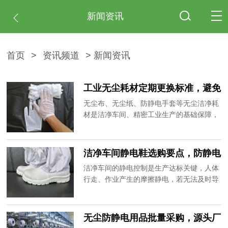
新闻资讯
首页
>
资讯频道
> 新闻资讯
工业无尘耗材定期更换标准，避免
隐形生产隐患
无尘布、无尘纸、防静电手套等无尘洁净耗
材是洁净车间、精密工业生产的基础保障，
多数企业只注重耗材采购，忽略定期更换和
规范管理，导致耗材老化、性能失效、积尘
污染，产生隐形生产隐患，造成产品良率下
洁净车间静电鞋选购要点，防静电
降、车间检测不达标等问题。20年专注无尘
且耐清洗
洁净车间的静电控制是生产达标关键，人体
防静电用品生产，为大家梳理各类工业无尘
行走、作业产生的摩擦静电，若无法及时导
耗材的定期更换标准，助力企业规范耗材管
出，会吸附空气中的微尘杂质，污染产品和
理。
车间环境，严重时还会击穿精密元器件。静
电鞋作为导出足部静电、保障车间静电平衡
无尘防静电用品批量采购，源头厂
的核心装备，选型质量直接影响车间生产标