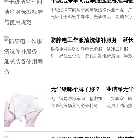
千级洁净车间洁净服选型标准与使
年专注防静电工作服生产定制，为大家详解
用规范
分体防静电工作服的产品优势与选购要点。
千级洁净车间属于高等级洁净作业环境，广
泛应用于精密半导体、光学镜头、高端医疗
器械、航空航天精密配件等领域，对车间尘
埃粒子数量、静电含量、洁净度有着严苛标
准，而洁净服的选型和规范使用，是保障车
防静电工作服清洗修补服务，延长
间达标的核心环节。很多企业因选型不当、
装备使用寿命
很多企业采购防静电无尘服、洁净工作服
使用不规范，导致车间检测不达标、产品良
后，只注重使用，忽视后期维护清洗，导致
率偏低。20年专业无尘厂家为大家详解千级
服装积尘严重、防静电性能衰减、破损老
洁净车间洁净服选型与使用规范。
化，不仅影响防护效果，还需要频繁更换，
增加采购成本。普通洗衣方式无法满足无尘
防静电服装的清洗标准，容易造成面料破
无尘纸哪个牌子好？工业洁净无尘
损、导电丝失效、粉尘残留等问题。作为20
纸选购攻略
年专业无尘防静电厂家，我们提供专属售后
无尘纸是洁净车间、精密加工、实验室、医
清洗修补服务，为企业解决装备运维难题。
疗医药等场景的必备耗材，广泛用于油污擦
拭、水渍清理、产品除尘、设备保养等工
作。不同于普通纸巾，无尘纸要求无粉尘、
无纤维脱落、吸水性强、韧性足，劣质无尘
纸易掉屑、易破损、含有杂质，会造成精密