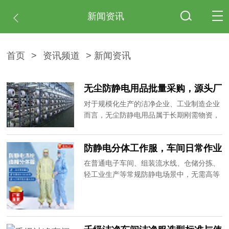
新闻资讯
首页
>
资讯频道
> 新闻资讯
无尘防静电用品批量采购，源头厂
家优势解析
对于规模化生产的洁净企业、工业制造企业
而言，无尘防静电用品属于长期刚需物资，
批量采购的品质稳定性、供货及时性、性价
比、售后服务，直接影响企业生产进度和运
防静电分体工作服，车间日常作业
营成本。目前市场上多数供应商为中间商，
优选
存在品质参差不齐、价格虚高、供货不稳
在普通电子车间、组装流水线、仓储分拣、
定、无售后等问题。20年专注无尘防静电用
轻工业生产等常规防静电场景中，无需高等
品生产，作为源头厂家，为大家解析批量采
级连体洁净服，轻便透气、灵活舒适的防静
购原厂产品的核心优势。
电分体工作服成为企业采购首选。分体防静
电工作服兼顾防静电防护、作业灵活性和性
价比，适配大部分常规工业防静电场景。20