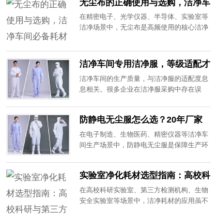
无尘布的正确使用与选购，洁净车
产品污染、设备故障，直接影响生产效率和
间必备耗材
产品质量。20年专注无尘洁净用品生产，为
在精密电子、光学仪器、半导体、实验室等
大家分享高性价比无尘纸选购技巧。
洁净场景中，无尘布是高频使用的核心洁净
耗材，主要用于设备擦拭、产品除尘、污渍
清理。看似普通的无尘布，品质差异直接影
响产品良率和车间洁净度，劣质无尘布掉
洁净车间专用洁净服，等级适配才
毛、掉屑、残留纤维、擦拭不干净，极易造
是关键
洁净车间的生产质量，与洁净服的适配度息
成精密元器件划伤、污染，给企业带来巨大
息相关。很多企业在洁净服采购中存在误
损失。20年专注无尘洁净耗材生产，带大家
区，认为只要是无尘服就可以通用，忽略了
掌握无尘布选购与使用的核心技巧。
不同洁净等级车间的装备适配标准，最终导
防静电无尘服怎么选？20年厂家
致车间洁净度不达标、产品合格率下降，甚
教你避坑
至无法通过环评审核。作为20年专注无尘洁
在电子制造、生物医药、精密仪器等洁净车
净用品的生产厂家，深耕洁净车间防护领
间生产场景中，防静电无尘服是保障生产环
域，为各大行业提供适配不同等级的专业洁
境洁净度、杜绝静电隐患的核心防护装备。
净服。
很多企业采购时只看价格，忽略面料、工
实验室净化耗材选型指南：高校科
艺、适配性等关键要点，导致服装防尘差、
研与第三方检测的防护要点
防静电失效、不耐清洗，不仅增加采购成
在高校科研实验室、第三方检测机构、生物
本，还容易引发产品报废、车间污染等问
安全实验室等场景中，洁净耗材的应用虽不
题。作为深耕防静电无尘洁净用品20年的专
像工厂流水线那样“显而易见”，但其重要性