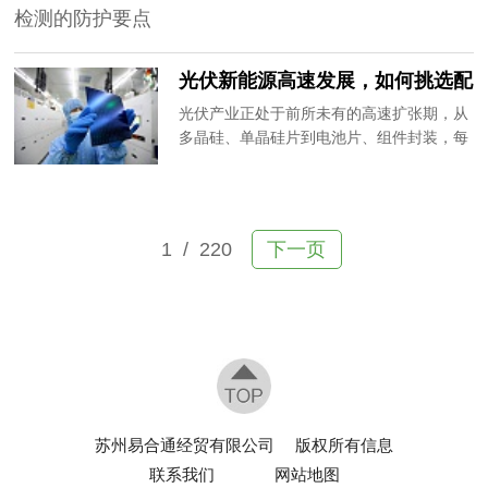
业生产厂家，今天为大家分享靠谱的防静电
同样不可低估。实验中的微量污染可能颠覆
无尘服选购技巧，帮企业精准避坑。
数据结论，科研人员的化学防护则关乎人身
安全。实验室场景对洁净服、无尘布、手套
光伏新能源高速发展，如何挑选配
等耗材的需求，有着独特的要求组合。
套的无尘洁净耗材？
光伏产业正处于前所未有的高速扩张期，从
多晶硅、单晶硅片到电池片、组件封装，每
一个生产环节都对洁净环境有着严格要求。
光伏电池片的转换效率与表面的洁净度密切
相关，任何微尘遮挡都可能造成“黑片”或效
率下降，直接拉低产品等级与售价。光伏无
1
/ 220
下一页
尘洁净耗材的选择，因此成为影响企业盈利
能力的重要变量。
苏州易合通经贸有限公司
版权所有信息
联系我们
网站地图