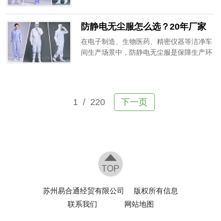
区，认为只要是无尘服就可以通用，忽略了
掌握无尘布选购与使用的核心技巧。
不同洁净等级车间的装备适配标准，最终导
防静电无尘服怎么选？20年厂家
致车间洁净度不达标、产品合格率下降，甚
教你避坑
至无法通过环评审核。作为20年专注无尘洁
在电子制造、生物医药、精密仪器等洁净车
净用品的生产厂家，深耕洁净车间防护领
间生产场景中，防静电无尘服是保障生产环
域，为各大行业提供适配不同等级的专业洁
境洁净度、杜绝静电隐患的核心防护装备。
净服。
很多企业采购时只看价格，忽略面料、工
艺、适配性等关键要点，导致服装防尘差、
防静电失效、不耐清洗，不仅增加采购成
1
/ 220
下一页
本，还容易引发产品报废、车间污染等问
题。作为深耕防静电无尘洁净用品20年的专
业生产厂家，今天为大家分享靠谱的防静电
无尘服选购技巧，帮企业精准避坑。
苏州易合通经贸有限公司
版权所有信息
联系我们
网站地图