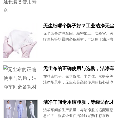
服装积尘严重、防静电性能衰减、破损老
洁净车间洁净服选型与使用规范。
化，不仅影响防护效果，还需要频繁更换，
增加采购成本。普通洗衣方式无法满足无尘
防静电服装的清洗标准，容易造成面料破
无尘纸哪个牌子好？工业洁净无尘
损、导电丝失效、粉尘残留等问题。作为20
纸选购攻略
年专业无尘防静电厂家，我们提供专属售后
无尘纸是洁净车间、精密加工、实验室、医
清洗修补服务，为企业解决装备运维难题。
疗医药等场景的必备耗材，广泛用于油污擦
拭、水渍清理、产品除尘、设备保养等工
作。不同于普通纸巾，无尘纸要求无粉尘、
无纤维脱落、吸水性强、韧性足，劣质无尘
纸易掉屑、易破损、含有杂质，会造成精密
无尘布的正确使用与选购，洁净车
产品污染、设备故障，直接影响生产效率和
间必备耗材
产品质量。20年专注无尘洁净用品生产，为
在精密电子、光学仪器、半导体、实验室等
大家分享高性价比无尘纸选购技巧。
洁净场景中，无尘布是高频使用的核心洁净
耗材，主要用于设备擦拭、产品除尘、污渍
清理。看似普通的无尘布，品质差异直接影
响产品良率和车间洁净度，劣质无尘布掉
洁净车间专用洁净服，等级适配才
毛、掉屑、残留纤维、擦拭不干净，极易造
是关键
洁净车间的生产质量，与洁净服的适配度息
成精密元器件划伤、污染，给企业带来巨大
息相关。很多企业在洁净服采购中存在误
损失。20年专注无尘洁净耗材生产，带大家