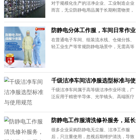
家优势解析
对于规模化生产的洁净企业、工业制造企业
准。20年专注无尘防静电鞋品生产，为大家
而言，无尘防静电用品属于长期刚需物资，
讲解洁净车间静电鞋选购核心要点，重点关
批量采购的品质稳定性、供货及时性、性价
注防静电稳定性与耐清洗性能。
比、售后服务，直接影响企业生产进度和运
防静电分体工作服，车间日常作业
营成本。目前市场上多数供应商为中间商，
优选
存在品质参差不齐、价格虚高、供货不稳
在普通电子车间、组装流水线、仓储分拣、
定、无售后等问题。20年专注无尘防静电用
轻工业生产等常规防静电场景中，无需高等
品生产，作为源头厂家，为大家解析批量采
级连体洁净服，轻便透气、灵活舒适的防静
购原厂产品的核心优势。
电分体工作服成为企业采购首选。分体防静
电工作服兼顾防静电防护、作业灵活性和性
价比，适配大部分常规工业防静电场景。20
千级洁净车间洁净服选型标准与使
年专注防静电工作服生产定制，为大家详解
用规范
分体防静电工作服的产品优势与选购要点。
千级洁净车间属于高等级洁净作业环境，广
泛应用于精密半导体、光学镜头、高端医疗
器械、航空航天精密配件等领域，对车间尘
埃粒子数量、静电含量、洁净度有着严苛标
准，而洁净服的选型和规范使用，是保障车
防静电工作服清洗修补服务，延长
间达标的核心环节。很多企业因选型不当、
装备使用寿命
很多企业采购防静电无尘服、洁净工作服
使用不规范，导致车间检测不达标、产品良
后，只注重使用，忽视后期维护清洗，导致
率偏低。20年专业无尘厂家为大家详解千级