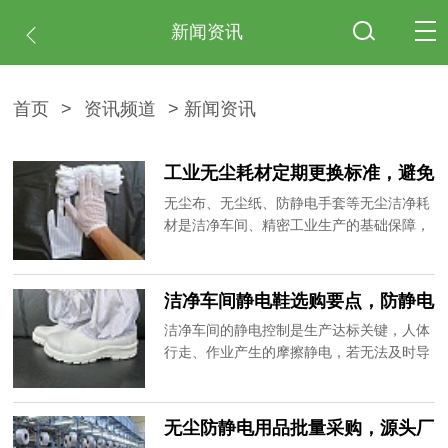
新闻资讯
首页
>
资讯频道
> 新闻资讯
工业无尘耗材定期更换标准，避免
隐形生产隐患
无尘布、无尘纸、防静电手套等无尘洁净耗
材是洁净车间、精密工业生产的基础保障，
多数企业只注重耗材采购，忽略定期更换和
规范管理，导致耗材老化、性能失效、积尘
污染，产生隐形生产隐患，造成产品良率下
洁净车间静电鞋选购要点，防静电
降、车间检测不达标等问题。20年专注无尘
且耐清洗
洁净车间的静电控制是生产达标关键，人体
防静电用品生产，为大家梳理各类工业无尘
行走、作业产生的摩擦静电，若无法及时导
耗材的定期更换标准，助力企业规范耗材管
出，会吸附空气中的微尘杂质，污染产品和
理。
车间环境，严重时还会击穿精密元器件。静
电鞋作为导出足部静电、保障车间静电平衡
无尘防静电用品批量采购，源头厂
的核心装备，选型质量直接影响车间生产标