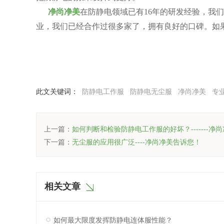
净尚净美
在防静电领域已有16年的研发经验，我
业，我们已经合作过很多家了，拥有良好的口碑。如
此文关键词：
防静电工作服
防静电无尘服
净尚净美
专
上一篇：
如何判断和检验防静电工作服的好坏？-------净
下一篇：
无尘服的应用很广泛----净尚净美告诉您！
相关文章
如何最大限度发挥防静电连体服性能？