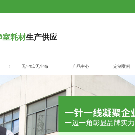
净室耗材
生产供应
无尘纸/无尘布
产品中心
定制案例