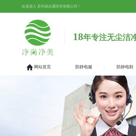
欢迎进入 苏州易合通经贸有限公司 !
18
年专注无尘洁
网站首页
防静电服
防静电鞋