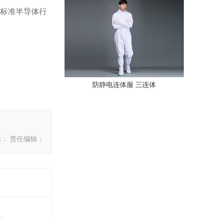
标准半导体行
防静电连体服 三连体
： 责任编辑：
三者之间的共同点究竟是什么呢？