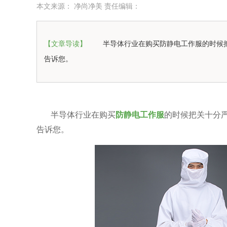
本文来源： 净尚净美 责任编辑：
【文章导读】
半导体行业在购买防静电工作服的时候
告诉您。
半导体行业在购买
防静电工作服
的时候把关十分
告诉您。