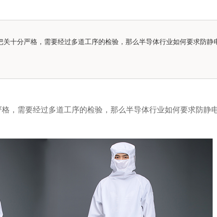
把关十分严格，需要经过多道工序的检验，那么半导体行业如何要求防静
严格，需要经过多道工序的检验，那么半导体行业如何要求防静