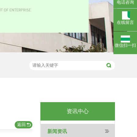
电话咨询
在线留言
微信扫一扫
资讯中心
返回
新闻资讯