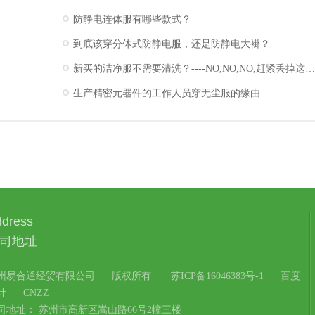
防静电连体服有哪些款式？
到底该穿分体式防静电服，还是防静电大褂？
新买的洁净服不需要清洗？----NO,NO,NO,赶紧丢掉这个错误想法！
洁净服性能减退，避免其提前罢工呢？
生产精密元器件的工作人员穿无尘服的缘由
dress
司地址
州易合通经贸有限公司
版权所有
苏ICP备16046383号-1
百度
计
CNZZ
司地址：
苏州市高新区嵩山路66号2幢三楼