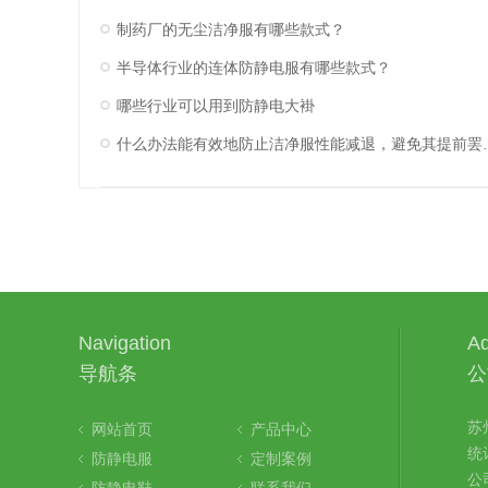
制药厂的无尘洁净服有哪些款式？
半导体行业的连体防静电服有哪些款式？
哪些行业可以用到防静电大褂
什么办法能有效地防止
Navigation
Ad
导航条
公
苏
网站首页
产品中心
统
防静电服
定制案例
公