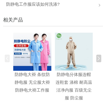
防静电工作服应该如何洗涤?
相关产品
防静
防静电大褂 条纹防
防静电分体服连帽
静电服 无尘服大褂
连鞋套 涤棉 耐高温
防静电大褂工作服
洁净内服 百级无尘
服 防尘服