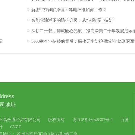
解密“防静电”原理：导电纤维如何工作？
智能化浪潮下的防护升级：从“人防”到“技防”
深耕二十载，铸就匠心品质：净尚净美二十年发展启示
招
5000家企业信赖的背后：探秘无尘防护领域的“隐形冠军
dress
司地址
州易合通经贸有限公司
版权所有
苏ICP备16046383号-1
百度
计
CNZZ
司地址：
苏州市高新区嵩山路66号2幢三楼