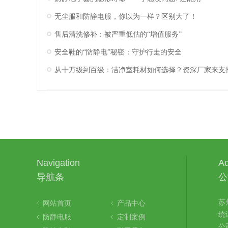
无尘服和防静电服，你以为一样？区别大了！
售后清洗修补：被严重低估的“增值服务”
安全鞋的“防静电”秘密：守护行走的安全
从十万级到百级：洁净室耗材如何选择？资深厂家来支
Navigation
Ad
导航条
公
苏
网站首页
产品中心
统
防静电服
定制案例
公