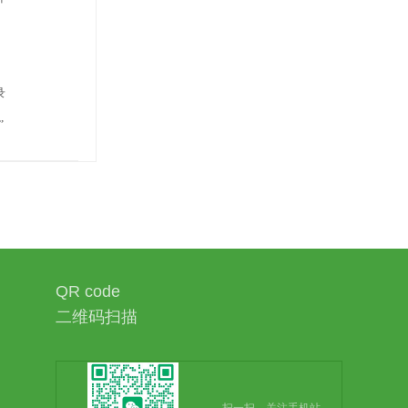
录
”
QR code
二维码扫描