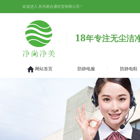
欢迎进入 苏州易合通经贸有限公司 !
18
年专注无尘洁
网站首页
防静电服
防静电鞋