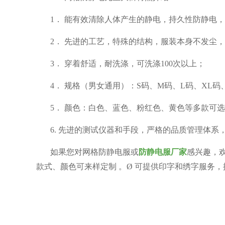
1． 能有效清除人体产生的静电，持久性防静电
2． 先进的工艺，特殊的结构，服装本身不发尘
3． 穿着舒适，耐洗涤，可洗涤100次以上；
4． 规格（男女通用）：S码、M码、L码、XL码
5． 颜色：白色、蓝色、粉红色、黄色等多款可
6. 先进的测试仪器和手段，严格的品质管理体
如果您对网格防静电服或
防静电服厂家
感兴趣，欢
款式、颜色可来样定制 。Ø 可提供印字和绣字服务，