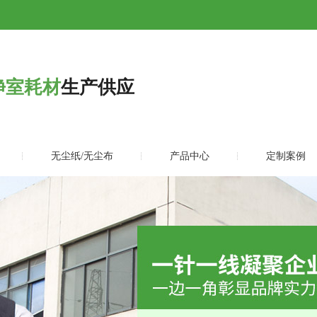
净室耗材
生产供应
无尘纸/无尘布
产品中心
定制案例