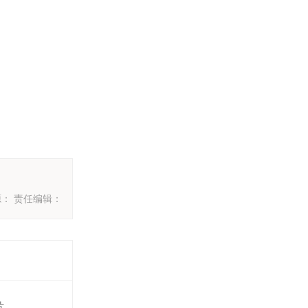
： 责任编辑：
片