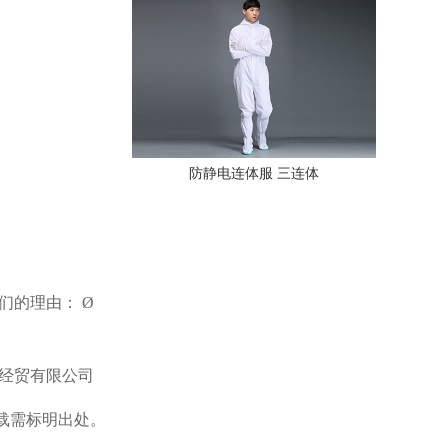
防静电连体服 三连体
我们的理由： Ø
通经贸有限公司
，转载需标明出处。