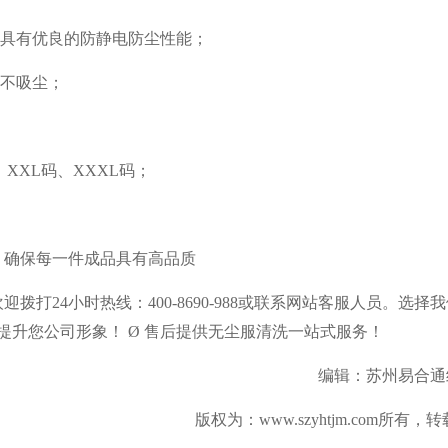
，具有优良的防静电防尘性能；
，不吸尘；
、XXL码、XXXL码；
选
系，确保每一件成品具有高品质
迎拨打24小时热线：400-8690-988或联系网站客服人员。选择
提升您公司形象！ Ø 售后提供无尘服清洗一站式服务！
编辑：苏州易合
版权为：www.szyhtjm.com所有