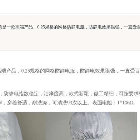
是一款高端产品，0.25规格的网格防静电服，防静电效果很强，一直受
端产品，0.25规格的网格防静电服，防静电效果很强，一直受
尘面料，防静电指数稳定，洁净度高，款式新颖，做工精细，可按要求
率，穿着舒适，耐洗涤，可清洗99次以上。表面电阻：1*106Ω。