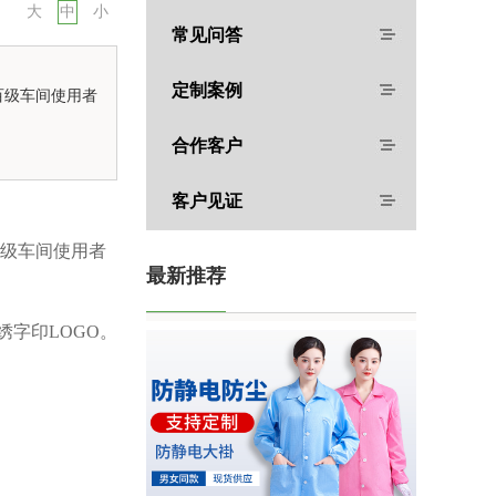
大
中
小
常见问答
定制案例
百级车间使用者
合作客户
客户见证
百级车间使用者
最新推荐
绣字印LOGO。