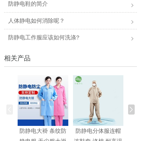
防静电鞋的简介
人体静电如何消除呢？
防静电工作服应该如何洗涤?
相关产品
防静
防静电大褂 条纹防
防静电分体服连帽