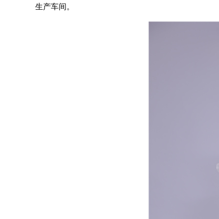
生产车间。