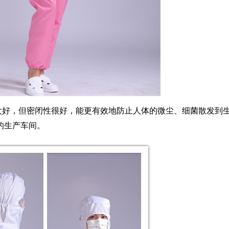
太好，但密闭性很好，能更有效地防止人体的微尘、细菌散发到
的生产车间。