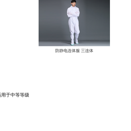
防静电连体服 三连体
适用于中等等级