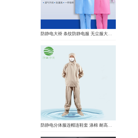
防静电大褂 条纹防静电服 无尘服大褂 防静电大褂工作服
防静电分体服连帽连鞋套 涤棉 耐高温洁净内服 百级无尘服 防尘服