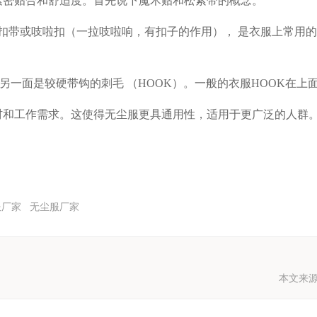
紧密贴合和舒适度。首先说下魔术贴和松紧带的概念。
扣带或吱啦扣（一拉吱啦响，有扣子的作用）， 是衣服上常用
另一面是较硬带钩的
刺毛
（
HOOK
）。一般的衣服
HOOK
在上
材和工作需求。这使得无尘服更具通用性，适用于更广泛的人群
服厂家
无尘服厂家
本文来源