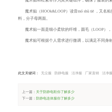
魔术贴和松紧带作为其关键组件，确保了服装的
魔术贴（
HOOk&LOOP
）读音
mó shù tiē
，又名粘
料，分子母两面。
魔术贴一面是细小柔软的纤维，圆毛（
LOOP
），
魔术贴可根据个人需求进行微调，以满足不同身
此文关键词：
无尘服
防静电服
洁净服
厂家直销
洁净
上一篇：
关于防静电鞋你了解多少
下一篇：
防静电连体服你了解多少