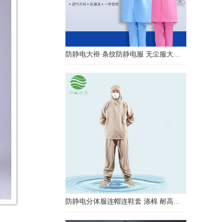
防静电大褂 条纹防静电服 无尘服大褂 防静电大褂工作服
防静电分体服连帽连鞋套 涤棉 耐高温洁净内服 百级无尘服 防尘服