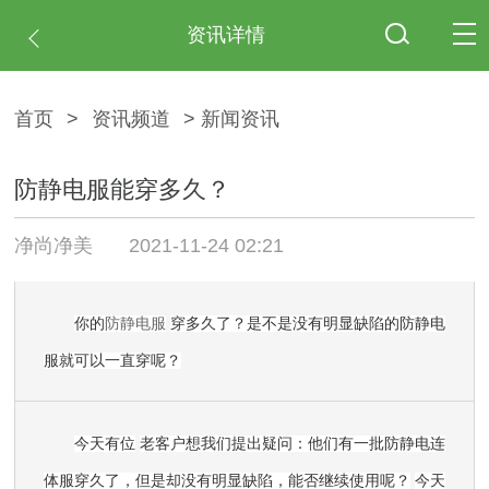
资讯详情
首页
>
资讯频道
> 新闻资讯
防静电服能穿多久？
净尚净美
2021-11-24 02:21
你的
防静电服
穿多久了？是不是没有明显缺陷的防静电
服就可以一直穿呢？
今天
有位
老客户想我们提出疑问
：他们有一批防静电连
体服穿久了，但是却没有明显缺陷，能否继续使用呢？
今天