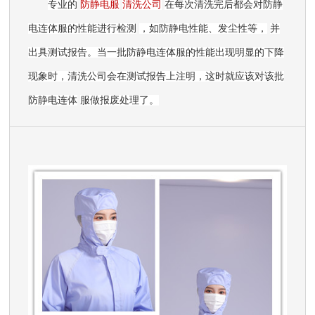
专业的
防静电服
清洗公司
在每次清洗完后都会对防静
电
连体服的性能进行检测
，如防静电性能、发尘性等
，
并
出具测试报告。当一批防静电连体服的性能出现明显的下降
现象时，清洗公司会在测试报告上注明，这时就应该对该批
防静电连体
服做报废处理了。