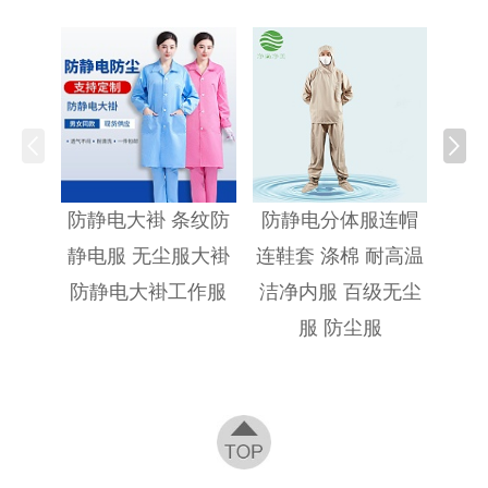
防静
防静电大褂 条纹防
防静电分体服连帽
静电服 无尘服大褂
连鞋套 涤棉 耐高温
防静电大褂工作服
洁净内服 百级无尘
服 防尘服