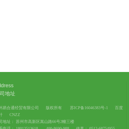
鞋子。
欢迎转载，转载请注明作者信息，更多
防静电工作鞋
、
防静电鞋
、
无尘
访问苏州
易合通
官网，谢谢。
dress
司地址
州易合通经贸有限公司
版权所有
苏ICP备16046383号-1
百度
计
CNZZ
司地址：
苏州市高新区嵩山路66号2幢三楼
系电话：
18013513618
400-8690-988
传真：
0512-68754955