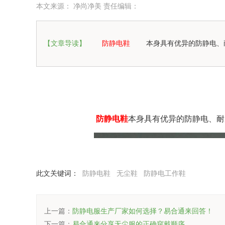
本文来源： 净尚净美 责任编辑：
【文章导读】
防静电鞋
本身具有优异的防静电、
防静电鞋
本身具有优异的防静电、耐
此文关键词：
防静电鞋
无尘鞋
防静电工作鞋
上一篇：
防静电服生产厂家如何选择？易合通来回答！
下一篇：
易合通来分享无尘服的正确穿戴顺序