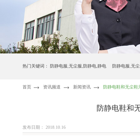
热门关键词：
防静电服,无尘服,防静电,静电
防静电服,无尘
首页
资讯频道
新闻资讯
防静电鞋和无尘鞋
防静电服,无尘服,无尘布,防静电
防静电服,无尘服,无尘布,
防静电鞋和
发布日期：
2018.10.16