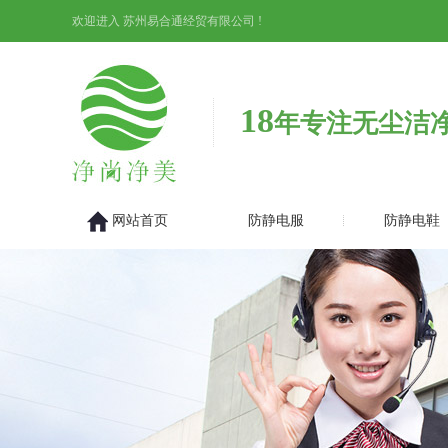
欢迎进入 苏州易合通经贸有限公司 !
18
年专注无尘洁
网站首页
防静电服
防静电鞋