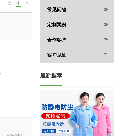
大
中
小
常见问答
定制案例
。
合作客户
客户见证
。
最新推荐
： 责任编辑：