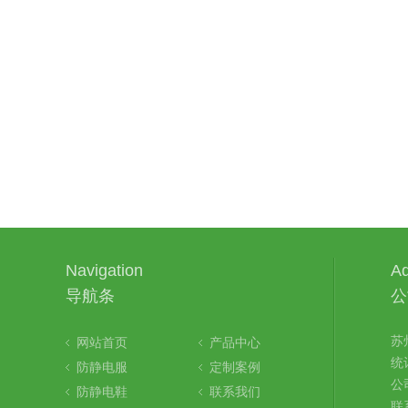
本文编辑：
KK，详情咨询400-8690-988。
Navigation
Ad
导航条
公
苏
网站首页
产品中心
统
防静电服
定制案例
公
防静电鞋
联系我们
联