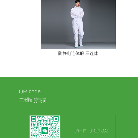
鞋
等知识欢迎
防静电连体服 三连体
QR code
二维码扫描
扫一扫，关注手机站