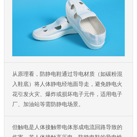
从原理看，防静电鞋通过导电材质（如碳粉混
入鞋底）将人体静电经地面导走，避免静电火
花引发火灾、爆炸或损坏电子元件，适用电子
厂、加油站等需防静电场景。
但触电是人体接触带电体形成电流回路导致的