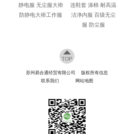
静电服 无尘服大褂
连鞋套 涤棉 耐高温
防静电大褂工作服
洁净内服 百级无尘
服 防尘服
苏州易合通经贸有限公司
版权所有信息
联系我们
网站地图