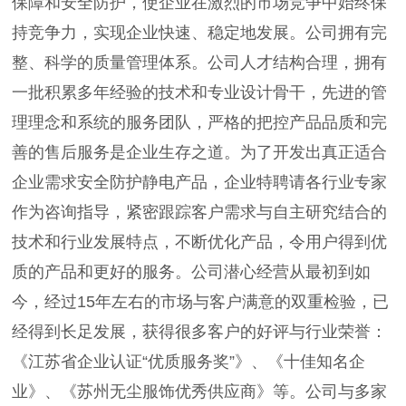
保障和安全防护，使企业在激烈的市场竞争中始终保
持竞争力，实现企业快速、稳定地发展。公司拥有完
整、科学的质量管理体系。公司人才结构合理，拥有
一批积累多年经验的技术和专业设计骨干，先进的管
理理念和系统的服务团队，严格的把控产品品质和完
善的售后服务是企业生存之道。为了开发出真正适合
企业需求安全防护静电产品，企业特聘请各行业专家
作为咨询指导，紧密跟踪客户需求与自主研究结合的
技术和行业发展特点，不断优化产品，令用户得到优
质的产品和更好的服务。公司潜心经营从最初到如
今，经过15年左右的市场与客户满意的双重检验，已
经得到长足发展，获得很多客户的好评与行业荣誉：
《江苏省企业认证“优质服务奖”》、《十佳知名企
业》、《苏州无尘服饰优秀供应商》等。公司与多家