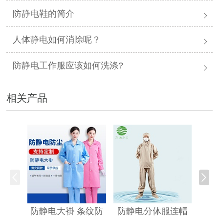
防静电鞋的简介
人体静电如何消除呢？
防静电工作服应该如何洗涤?
相关产品
防静
防静电大褂 条纹防
防静电分体服连帽