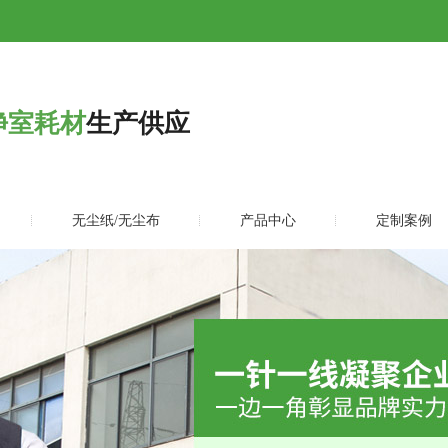
净室耗材
生产供应
无尘纸/无尘布
产品中心
定制案例