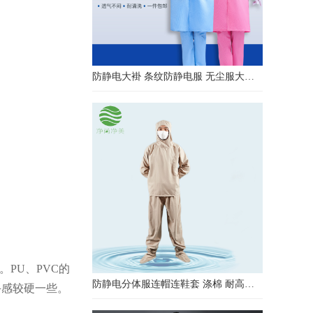
防静电大褂 条纹防静电服 无尘服大褂 防静电大褂工作服
型。PU、PVC的
防静电分体服连帽连鞋套 涤棉 耐高温洁净内服 百级无尘服 防尘服
手感较硬一些。