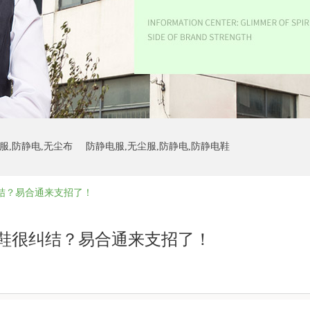
服,防静电,无尘布
防静电服,无尘服,防静电,防静电鞋
结？易合通来支招了！
防静电鞋
鞋很纠结？易合通来支招了！