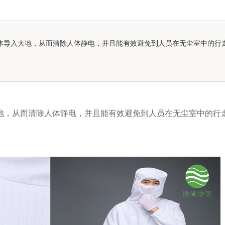
体导入大地，从而清除人体静电，并且能有效避免到人员在无尘室中的行
地，从而清除人体静电，并且能有效避免到人员在无尘室中的行