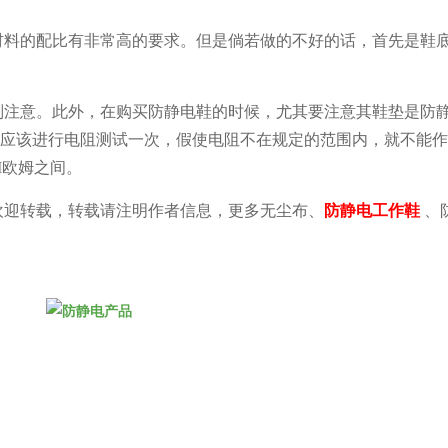
材料的配比有非常高的要求。但是倘若做的不好的话，首先是鞋
别注意。此外，在购买防静电鞋的时候，尤其要注意其鞋垫是防
小时应该进行电阻测试一次，假使电阻不在规定的范围内，就不能
M欧姆之间。
,欢迎转载，转载请注明作者信息，更多无尘布、
防静电工作鞋
、