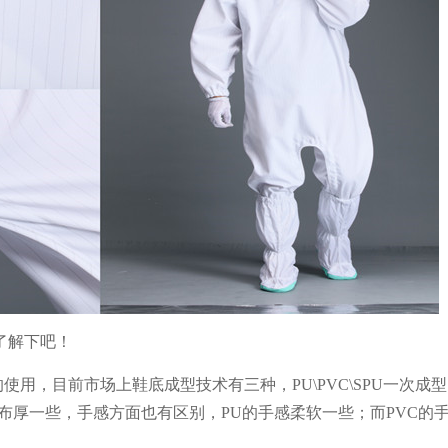
了解下吧！
的使用，目前市场上鞋底成型技术有三种，
PU\PVC\SPU一次成
底布厚一些，手感方面也有区别，PU的手感柔软一些；而PVC的