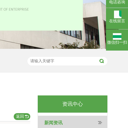
电话咨询
在线留言
微信扫一扫
资讯中心
返回
新闻资讯