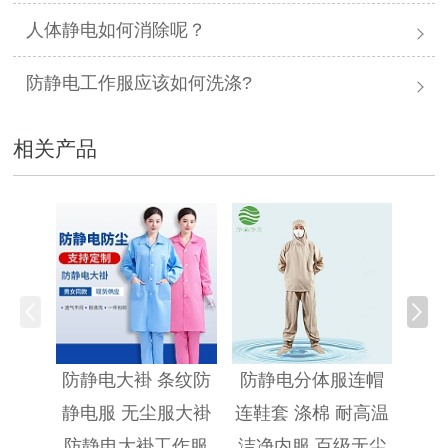
人体静电如何消除呢？
防静电工作服应该如何洗涤?
相关产品
防静
防静电大褂 条纹防
防静电分体服连帽
静电服 无尘服大褂
连鞋套 涤棉 耐高温
防静电大褂工作服
洁净内服 百级无尘