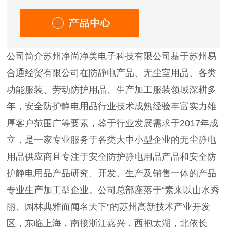
公司简介苏州净尚净美电子科技有限公司基于苏州易
合通经贸有限公司在防静电产品、无尘室用品、各类
功能服装、劳动防护用品、生产加工服装领域深耕多
年，安全防护静电用品行业技术成熟经验丰富实力雄
厚客户范围广等要素，鉴于行业发展需求于2017年成
立，是一家专业服务于各类大中小型企业的无尘静电
用品供应商且专注于安全防护静电用品产品和安全防
护静电用品产品研究、开发、生产及销售一体的产品
专业生产加工型企业。公司总部座落于“素来以山水秀
丽、园林典雅而闻名天下”的苏州高新技术产业开发
区，东临上海，南接浙江嘉兴，西抱太湖，北依长