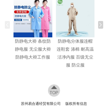
防静
防静电大褂 条纹防
防静电分体服连帽
静电服 无尘服大褂
连鞋套 涤棉 耐高温
防静电大褂工作服
洁净内服 百级无尘
服 防尘服
苏州易合通经贸有限公司
版权所有信息