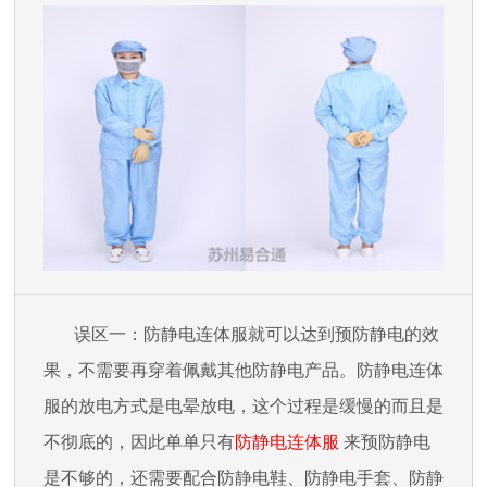
误区一：防静电连体服就可以达到预防静电的效
果，不需要再穿着佩戴其他防静电产品。防静电连体
服的放电方式是电晕放电，这个过程是缓慢的而且是
不彻底的，因此单单只有
防静电连体服
来预防静电
是不够的，还需要配合防静电鞋、防静电手套、防静