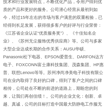
技术和行业发展特点，不断优化产品，令用户得到优
质的产品和更好的服务。公司潜心经营从最初到如
今，经过15年左右的市场与客户满意的双重检验，已
经得到长足发展，获得很多客户的好评与行业荣誉：
《江苏省企业认证“优质服务奖”》、《十佳知名企
业》、《苏州无尘服饰优秀供应商》等。公司与多家
大型企业达成长期的合作关系：AUSU华硕、
Panasonic松下电器、EPSON爱普生、DARFON达方
电子、FOXCONN富士康科技集团、茂森集团、HP惠
普、联想Lenovo等等。苏州净尚净美电子科技有限公
司在业内取得了良好的口碑，得到了客户之间的口碑
相传，公司处在不断的前进的道路上，期盼您的到
来，让我们再创佳绩！。公司的企业文化：创新、卓
越、真诚，公司的目标打造中国最大防静电工作服无