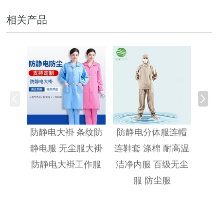
相关产品
防静
防静电大褂 条纹防
防静电分体服连帽
静电服 无尘服大褂
连鞋套 涤棉 耐高温
防静电大褂工作服
洁净内服 百级无尘
服 防尘服