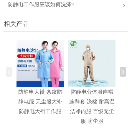
防静电工作服应该如何洗涤?
相关产品
防静
防静电大褂 条纹防
防静电分体服连帽
静电服 无尘服大褂
连鞋套 涤棉 耐高温
防静电大褂工作服
洁净内服 百级无尘
服 防尘服