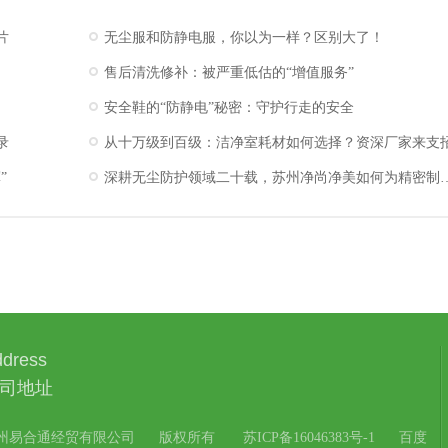
片
无尘服和防静电服，你以为一样？区别大了！
售后清洗修补：被严重低估的“增值服务”
安全鞋的“防静电”秘密：守护行走的安全
录
从十万级到百级：洁净室耗材如何选择？资深厂家来支
”
深耕无尘防护领域二十载，苏州净尚净美
dress
司地址
州易合通经贸有限公司
版权所有
苏ICP备16046383号-1
百度