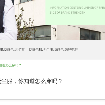
服,防静电,无尘布
防静电服,无尘服,防静电,防静电鞋
知道怎么穿吗？
防静电鞋
无尘服，你知道怎么穿吗？