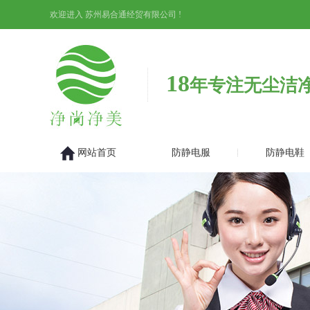
欢迎进入 苏州易合通经贸有限公司 !
18
年专注无尘洁
网站首页
防静电服
防静电鞋