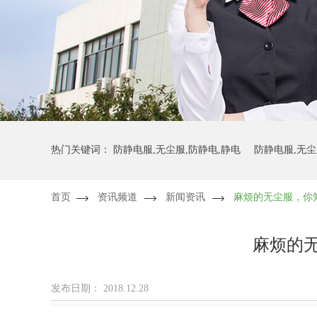
热门关键词：
防静电服,无尘服,防静电,静电
防静电服,无尘
首页
资讯频道
新闻资讯
麻烦的无尘服，你
防静电服,无尘服,无尘布,防静电
防静电服,无尘服,无尘布,
麻烦的
发布日期：
2018.12.28