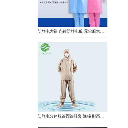
防静电大褂 条纹防静电服 无尘服大褂 防静电大褂工作服
防静电分体服连帽连鞋套 涤棉 耐高温洁净内服 百级无尘服 防尘服