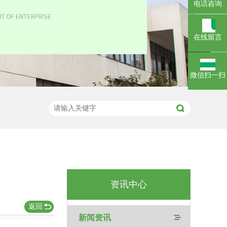
电话咨询
在线留言
微信扫一扫
资讯中心
返回
新闻资讯