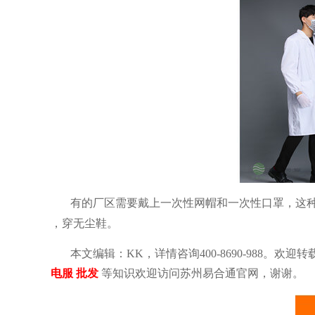
有的厂区需要戴上一次性网帽和一次性口罩，这
，穿无尘鞋。
本文编辑：
KK，详情咨询400-8690-988。
电服
批发
等知识欢迎访问苏州易合通官网，谢谢。