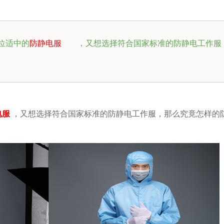
位适中的
防静电服
，又想选择符合国家标准的防静电工作服
电服
，又想选择符合国家标准的防静电工作服，那么究竟怎样的