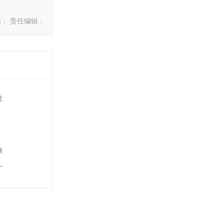
： 责任编辑：
片
录
”