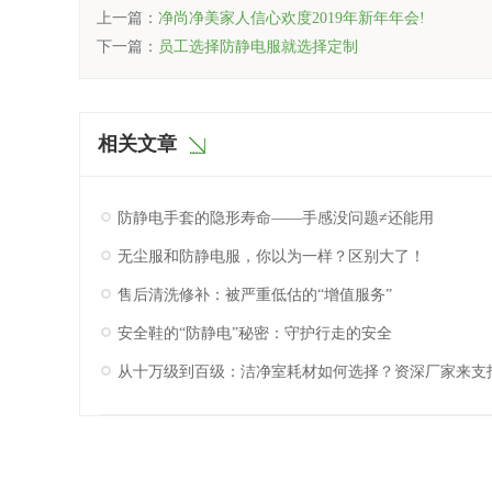
上一篇：
净尚净美家人信心欢度2019年新年年会!
下一篇：
员工选择防静电服就选择定制
相关文章
防静电手套的隐形寿命——手感没问题≠还能用
无尘服和防静电服，你以为一样？区别大了！
售后清洗修补：被严重低估的“增值服务”
安全鞋的“防静电”秘密：守护行走的安全
从十万级到百级：洁净室耗材如何选择？资深厂家来支