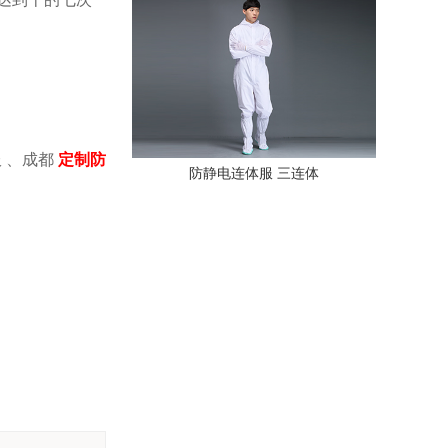
服
、成都
定制
防
防静电连体服 三连体