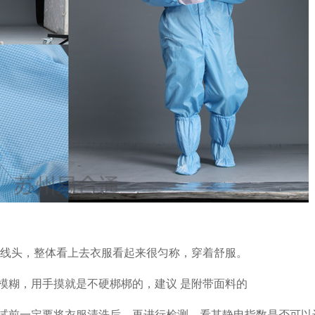
线头，整体看上去衣服看起来很匀称，穿着
舒服
。
模糊，用手摸就是不硬梆梆的，
建议
是附带面料的
试前一定要将衣服清洗后，再进行检测，看其静电指数是否可以