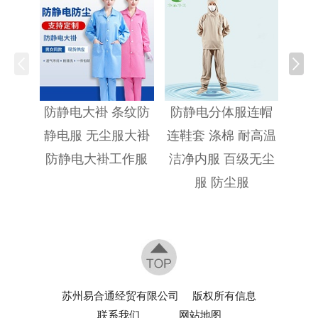
防静
防静电大褂 条纹防
防静电分体服连帽
静电服 无尘服大褂
连鞋套 涤棉 耐高温
防静电大褂工作服
洁净内服 百级无尘
服 防尘服
苏州易合通经贸有限公司
版权所有信息
联系我们
网站地图