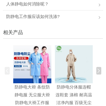
人体静电如何消除呢？
防静电工作服应该如何洗涤?
相关产品
防静
防静电大褂 条纹防
防静电分体服连帽
静电服 无尘服大褂
连鞋套 涤棉 耐高温
防静电大褂工作服
洁净内服 百级无尘