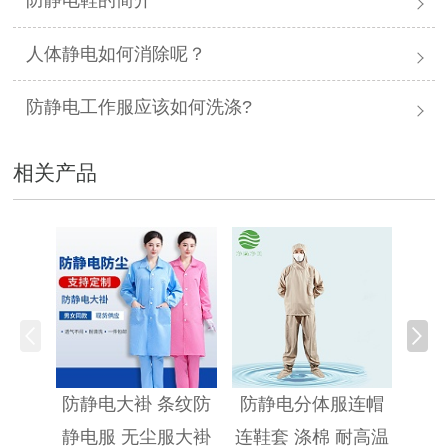
防静电鞋的简介
人体静电如何消除呢？
防静电工作服应该如何洗涤?
相关产品
防静
防静电大褂 条纹防
防静电分体服连帽
静电服 无尘服大褂
连鞋套 涤棉 耐高温