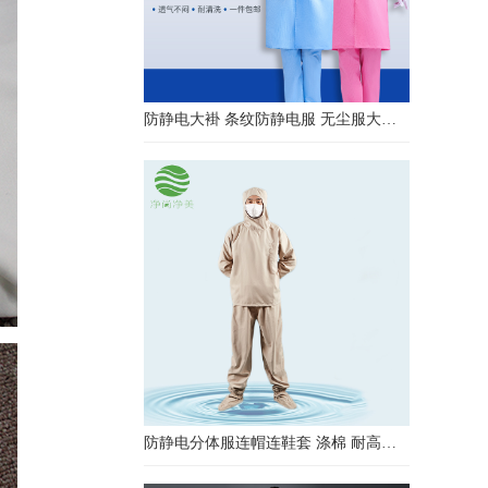
防静电大褂 条纹防静电服 无尘服大褂 防静电大褂工作服
防静电分体服连帽连鞋套 涤棉 耐高温洁净内服 百级无尘服 防尘服