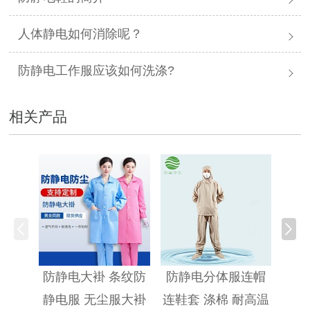
人体静电如何消除呢？
防静电工作服应该如何洗涤?
相关产品
防静
防静电大褂 条纹防
防静电分体服连帽
静电服 无尘服大褂
连鞋套 涤棉 耐高温