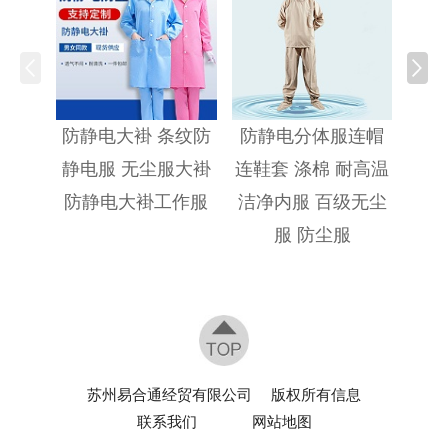
防静
防静电大褂 条纹防
防静电分体服连帽
静电服 无尘服大褂
连鞋套 涤棉 耐高温
防静电大褂工作服
洁净内服 百级无尘
服 防尘服
苏州易合通经贸有限公司
版权所有信息
联系我们
网站地图