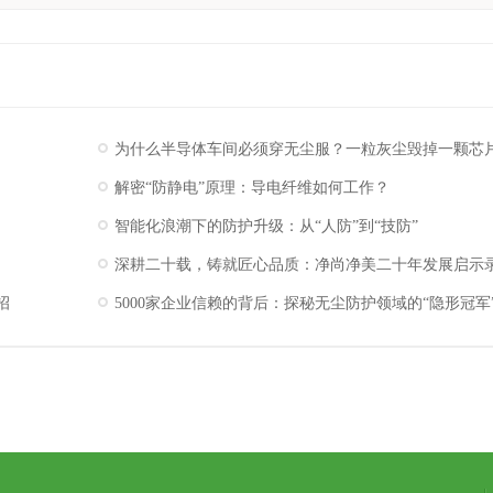
为什么半导体车间必须穿无尘服？一粒灰尘毁掉一颗芯
解密“防静电”原理：导电纤维如何工作？
智能化浪潮下的防护升级：从“人防”到“技防”
深耕二十载，铸就匠心品质：净尚净美二十年发展启示
招
5000家企业信赖的背后：探秘无尘防护领域的“隐形冠军