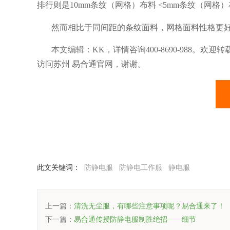
排行则是
10mm
条纹（网格）布料
<5mm
条纹（网格）
然而相比于同间距的条纹面料，网格面料性格更
本文编辑：
KK，详情咨询400-8690-988。
访问苏州
易合通
官网，谢谢。
此文关键词：
防静电服
防静电工作服
静电服
上一篇：
清洗无尘服，有哪些注意事项呢？易合通来了！
下一篇：
易合通传授防静电服制胜绝招——细节