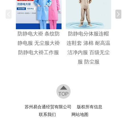
防静
防静电大褂 条纹防
防静电分体服连帽
静电服 无尘服大褂
连鞋套 涤棉 耐高温
防静电大褂工作服
洁净内服 百级无尘
服 防尘服
苏州易合通经贸有限公司
版权所有信息
联系我们
网站地图