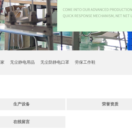
厂家
无尘静电用品
无尘防静电口罩
劳保工作鞋
生产设备
荣誉资质
在线留言