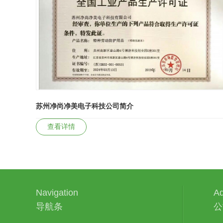
苏州净尚净美电子科技公司简介
查看详情
Navigation
Ad
导航条
公