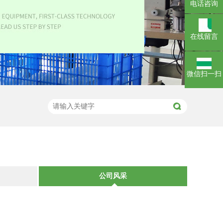
电话咨询
在线留言
微信扫一扫
公司风采