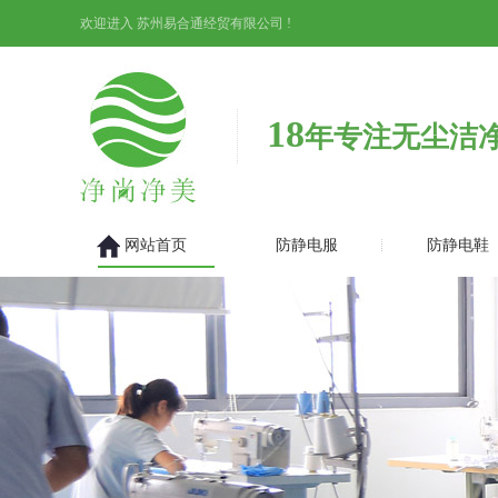
欢迎进入 苏州易合通经贸有限公司 !
18
年专注无尘洁
网站首页
防静电服
防静电鞋