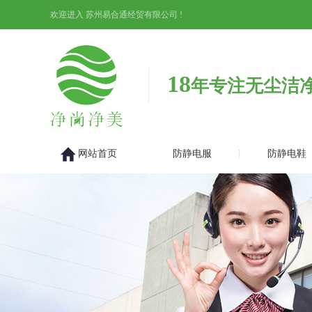
欢迎进入 苏州易合通经贸有限公司 !
18
年专注无尘洁
网站首页
防静电服
防静电鞋