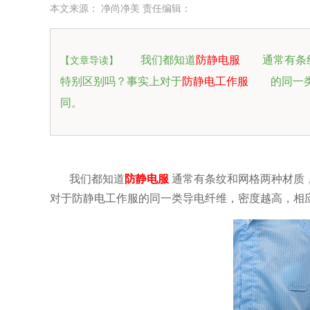
本文来源： 净尚净美 责任编辑：
我们都知道
防静电服
通常有条
【文章导读】
特别区别吗？事实上对于
防静电工作服
的同一
同。
我们都知道
防静电服
通常有条纹和网格两种材质
对于防静电工作服的同一类导电纤维，密度越高，相