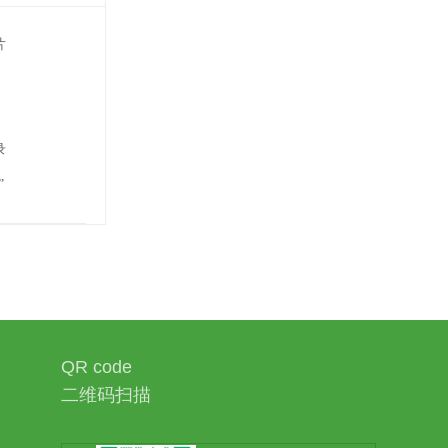
片
录
”
QR code
二维码扫描