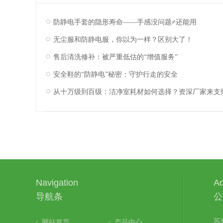
防静电手套的隐形寿命——手感没问题≠还能用
无尘服和防静电服，你以为一样？区别大了！
售后清洗修补：被严重低估的“增值服务”
安全鞋的“防静电”秘密：守护行走的安全
从十万级到百级：洁净室耗材如何选择？资深厂家来支
Navigation
Ad
导航条
公
苏
网站首页
产品中心