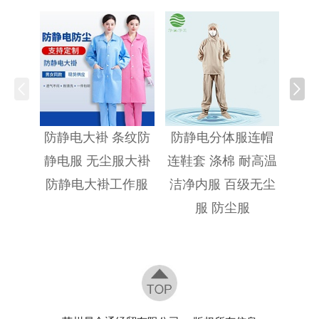
防静
防静电大褂 条纹防
防静电分体服连帽
静电服 无尘服大褂
连鞋套 涤棉 耐高温
防静电大褂工作服
洁净内服 百级无尘
服 防尘服