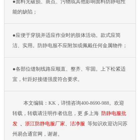
●面料无破损、斑点、污物或其他影响面料防静电性
能的缺陷；
●应便于穿脱并适应作业时的肢体活动。款式应简
洁、实用。
防静电服
不应附加或佩戴任何金属物件；
●各部位缝制线路应顺直、整齐、牢固。上下松紧适
宜，针距好接缝强度符合要求。
本文编辑：
KK，详情咨询400-8690-988。欢迎
转载，转载请注明作者信息，更
多上海
防静电服批
发
、
浙江防静电服厂家
、
洁净服
等知识欢迎访问苏
州易合通官网，谢谢。