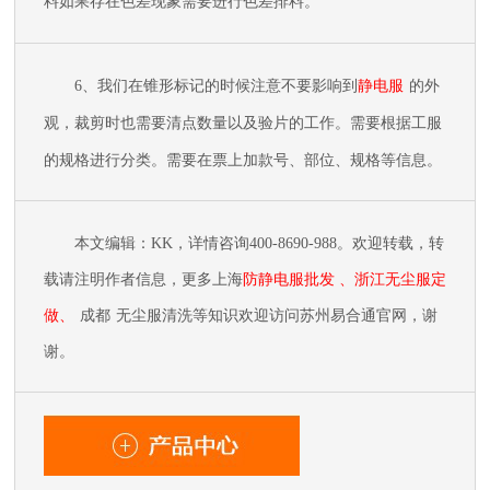
料如果存在色差现象需要进行色差排料。
6
、我们在锥形标记的时候注意不要影响到
静电
服
的外
观，裁剪时也需要清点数量以及验片的工作。需要根据工服
的规格进行分类。需要在票上加款号、部位、规格等信息。
本文编辑：
KK，详情咨询400-8690-988。欢迎转载，转
载请注明作者信息，更
多上海
防静电服批发
、浙江无尘服
定
做
、
成都
无尘服清洗
等知识欢迎访问苏州易合通官网，谢
谢。