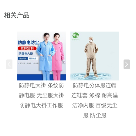
相关产品
防静
防静电大褂 条纹防
防静电分体服连帽
静电服 无尘服大褂
连鞋套 涤棉 耐高温
防静电大褂工作服
洁净内服 百级无尘
服 防尘服