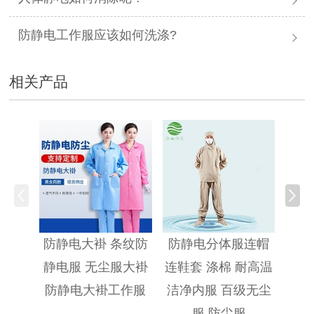
防静电工作服应该如何洗涤?
相关产品
防静
防静电大褂 条纹防
防静电分体服连帽
静电服 无尘服大褂
连鞋套 涤棉 耐高温
防静电大褂工作服
洁净内服 百级无尘
服 防尘服