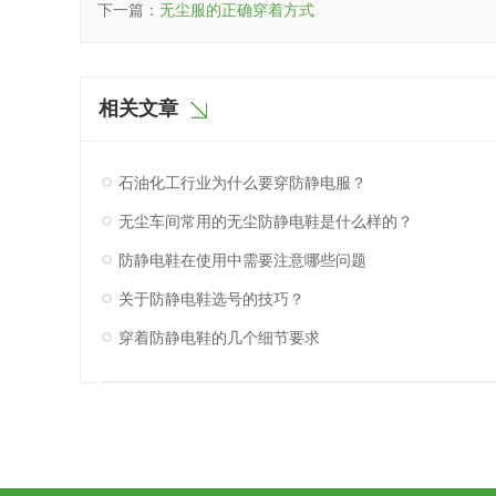
下一篇：
无尘服的正确穿着方式
相关文章
石油化工行业为什么要穿防静电服？
无尘车间常用的无尘防静电鞋是什么样的？
防静电鞋在使用中需要注意哪些问题
关于防静电鞋选号的技巧？
穿着防静电鞋的几个细节要求