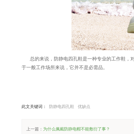
总的来说，防静电四孔鞋是一种专业的工作鞋，
于一般工作场所来说，它并不是必需品。
此文关键词：
防静电四孔鞋
优缺点
上一篇：
为什么佩戴防静电帽不能敷衍了事？