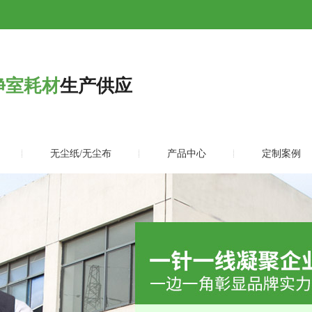
净室耗材
生产供应
无尘纸/无尘布
产品中心
定制案例