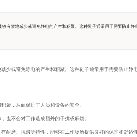
能够有效地减少或避免静电的产生和积聚。这种鞋子通常用于需要防止静
地减少或避免静电的产生和积聚。这种鞋子通常用于需要防止静
和积聚，从而保护了人员和设备的安全。
作，也不会对工作造成额外的干扰或麻烦。
具有耐磨、抗滑等特性，能够在工作场所提供良好的保护和舒适