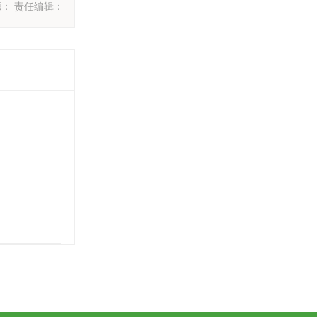
： 责任编辑：