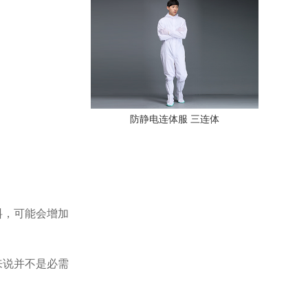
防静电连体服 三连体
料，可能会增加
来说并不是必需