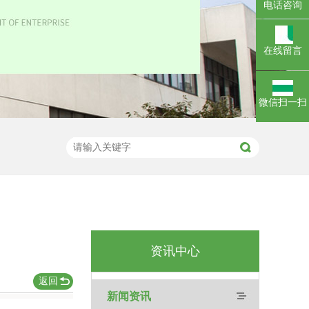
电话咨询
在线留言
微信扫一扫
资讯中心
返回
新闻资讯