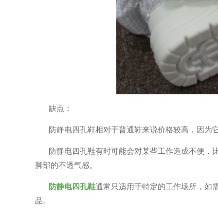
缺点：
防静电四孔鞋相对于普通鞋来说价格较高，因为
防静电四孔鞋有时可能会对某些工作造成不便，
脚部的不透气感。
防静电四孔鞋
通常只适用于特定的工作场所，如
品。