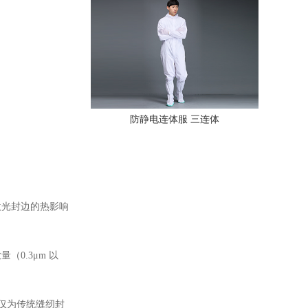
防静电连体服 三连体
激光封边的热影响
（0.3μm 以
率仅为传统缝纫封