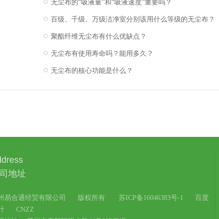
无尘布的“吸液量”和“吸液速度”重要吗？
百级、千级、万级洁净室分别该用什么等级的无尘布？
聚酯纤维无尘布有什么优缺点？
无尘布有使用寿命吗？能用多久？
无尘布的核心功能是什么？
dress
司地址
州易合通经贸有限公司
版权所有
苏ICP备16046383号-1
百度
计
CNZZ