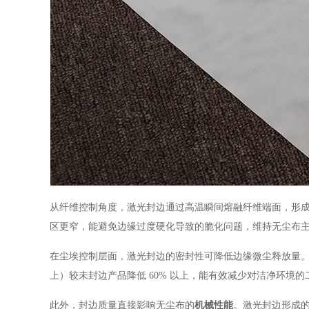
从纤维控制角度，激光封边通过高温瞬间熔融纤维端面，形
区更窄，能避免边缘过度硬化导致的脆化问题，维持无尘布
在尘埃控制层面，激光封边的密封性可降低边缘微尘释放量
上）较未封边产品降低 60% 以上，能有效减少对洁净环境的
此外，封边质量直接影响无尘布的
机械性能
。激光封边形成