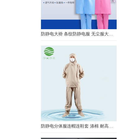
防静电大褂 条纹防静电服 无尘服大褂 防静电大褂工作服
防静电分体服连帽连鞋套 涤棉 耐高温洁净内服 百级无尘服 防尘服