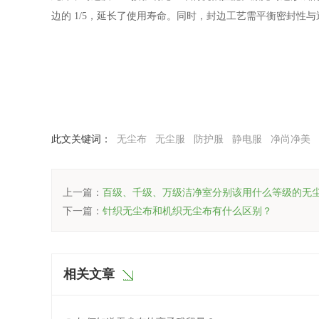
边的 1/5，延长了使用寿命。同时，封边工艺需平衡密封
此文关键词：
无尘布
无尘服
防护服
静电服
净尚净美
上一篇：
百级、千级、万级洁净室分别该用什么等级的无
下一篇：
针织无尘布和机织无尘布有什么区别？
相关文章