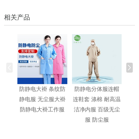
相关产品
防静
防静电大褂 条纹防
防静电分体服连帽
静电服 无尘服大褂
连鞋套 涤棉 耐高温
防静电大褂工作服
洁净内服 百级无尘
服 防尘服