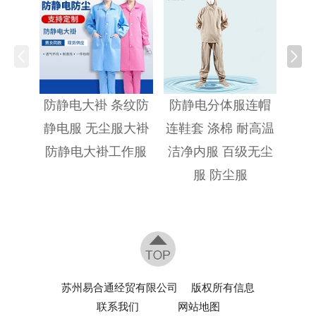
防静
防静电大褂 条纹防
防静电分体服连帽
静电服 无尘服大褂
连鞋套 涤棉 耐高温
防静电大褂工作服
洁净内服 百级无尘
服 防尘服
苏州易合通经贸有限公司
版权所有信息
联系我们
网站地图