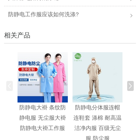
防静电工作服应该如何洗涤?
相关产品
防静
防静电大褂 条纹防
防静电分体服连帽
静电服 无尘服大褂
连鞋套 涤棉 耐高温
防静电大褂工作服
洁净内服 百级无尘
服 防尘服