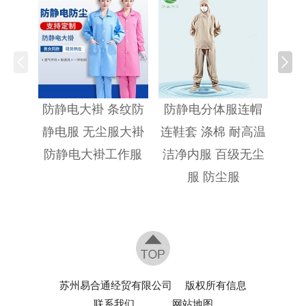
防静
防静电大褂 条纹防
防静电分体服连帽
静电服 无尘服大褂
连鞋套 涤棉 耐高温
防静电大褂工作服
洁净内服 百级无尘
服 防尘服
苏州易合通经贸有限公司
版权所有信息
联系我们
网站地图