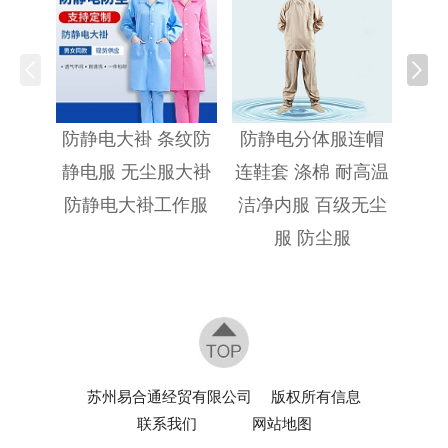
防静
防静电大褂 条纹防
防静电分体服连帽
静电服 无尘服大褂
连鞋套 涤棉 耐高温
防静电大褂工作服
洁净内服 百级无尘
服 防尘服
苏州易合通经贸有限公司
版权所有信息
联系我们
网站地图