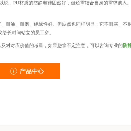
以说，PU材质的防静电鞋固然好，但还需结合自身的需求购入。
宜、耐油、耐磨、绝缘性好。但缺点也同样明显，它不耐寒、不
议给长时间站立的员工穿。
以及对对应价值的考量，如果您拿不定注意，可以咨询专业的
防