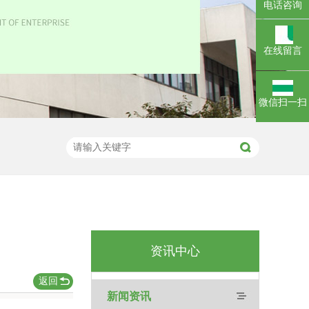
电话咨询
在线留言
微信扫一扫
资讯中心
返回
新闻资讯