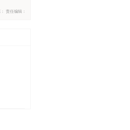
： 责任编辑：