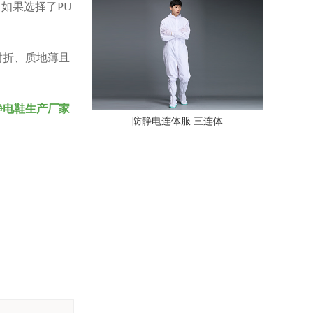
如果选择了PU
耐折、质地薄且
静电鞋生产厂家
防静电连体服 三连体