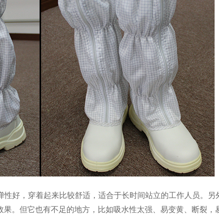
弹性好，穿着起来比较舒适，适合于长时间站立的工作人员。另
效果。但它也有不足的地方，比如吸水性太强、易变黄、断裂，