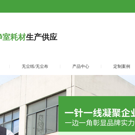
净室耗材
生产供应
无尘纸/无尘布
产品中心
定制案例