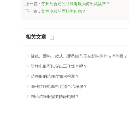
上一篇：
苏州易合通的防静电服为何出类拔萃？
下一篇：
防静电服的面料为何物？
相关文章
缝线、面料、款式…哪些细节正在影响你的洁净等级？
防静电服可以穿出工作场合吗？
洁净服的洁净度如何检测？
哪种防静电面料更适合洁净服？
制药洁净服需要防静电吗？