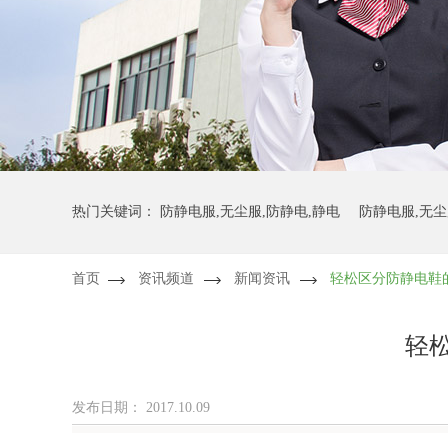
热门关键词：
防静电服,无尘服,防静电,静电
防静电服,无尘
首页
资讯频道
新闻资讯
轻松区分防静电鞋
防静电服,无尘服,无尘布,防静电
防静电服,无尘服,无尘布,
轻
发布日期：
2017.10.09