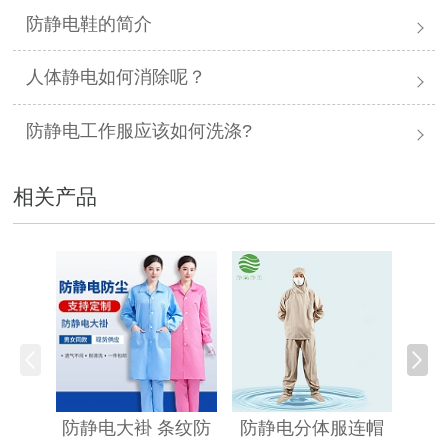
防静电鞋的简介
人体静电如何消除呢？
防静电工作服应该如何洗涤?
相关产品
防静
防静电大褂 条纹防
防静电分体服连帽