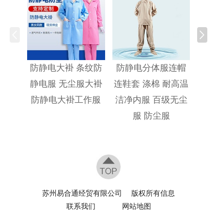
防静
防静电大褂 条纹防
防静电分体服连帽
静电服 无尘服大褂
连鞋套 涤棉 耐高温
防静电大褂工作服
洁净内服 百级无尘
服 防尘服
苏州易合通经贸有限公司
版权所有信息
联系我们
网站地图