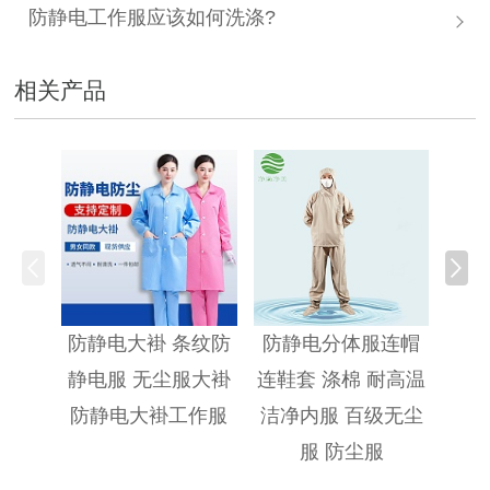
防静电工作服应该如何洗涤?
相关产品
防静
防静电大褂 条纹防
防静电分体服连帽
静电服 无尘服大褂
连鞋套 涤棉 耐高温
防静电大褂工作服
洁净内服 百级无尘
服 防尘服