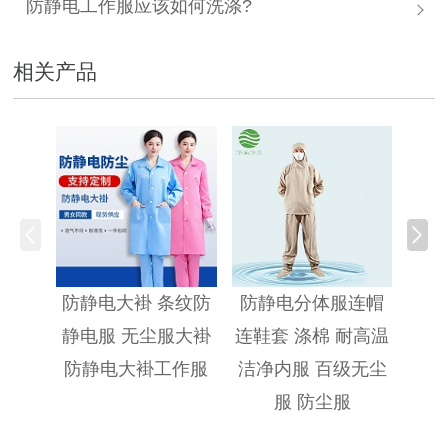
防静电工作服应该如何洗涤?
相关产品
防静
防静电大褂 条纹防
防静电分体服连帽
静电服 无尘服大褂
连鞋套 涤棉 耐高温
防静电大褂工作服
洁净内服 百级无尘
服 防尘服