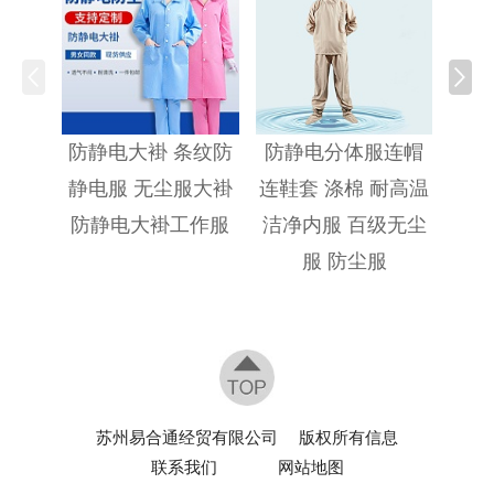
防静
防静电大褂 条纹防
防静电分体服连帽
静电服 无尘服大褂
连鞋套 涤棉 耐高温
防静电大褂工作服
洁净内服 百级无尘
服 防尘服
苏州易合通经贸有限公司
版权所有信息
联系我们
网站地图