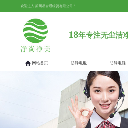
欢迎进入 苏州易合通经贸有限公司 !
18
年专注无尘洁
网站首页
防静电服
防静电鞋