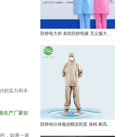
防静电大褂 条纹防静电服 无尘服大褂 防静电大褂工作服
好的实力和丰
鞋生产厂家
都
防静电分体服连帽连鞋套 涤棉 耐高温洁净内服 百级无尘服 防尘服
到的，如果一家