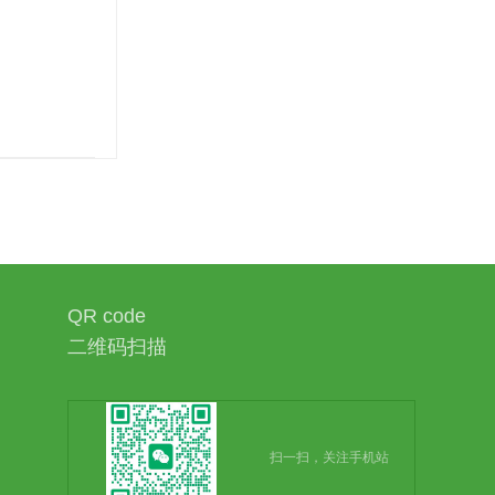
QR code
二维码扫描
扫一扫，关注手机站