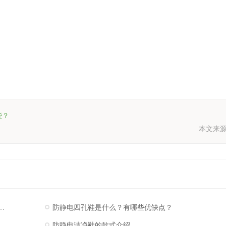
些？
本文来源
式解析的防静电鞋技术选择与应用指南
防静电四孔鞋是什么？有哪些优缺点？
防静电洁净鞋的款式介绍