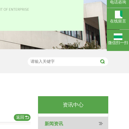
电话咨询
在线留言
微信扫一扫
资讯中心
返回
新闻资讯