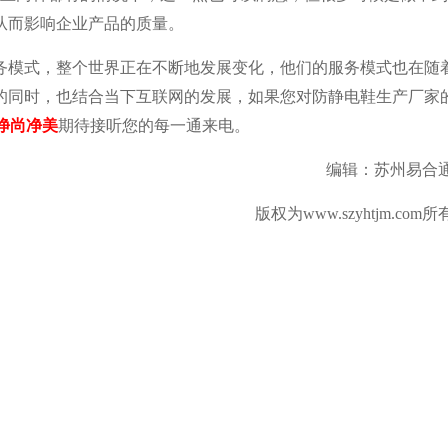
从而影响企业产品的质量。
务模式，整个世界正在不断地发展变化，他们的服务模式也在随
的同时，也结合当下互联网的发展，如果您对防静电鞋生产厂家
净尚净美
期待接听您的每一通来电。
编辑：苏州易合
版权为www.szyhtjm.co