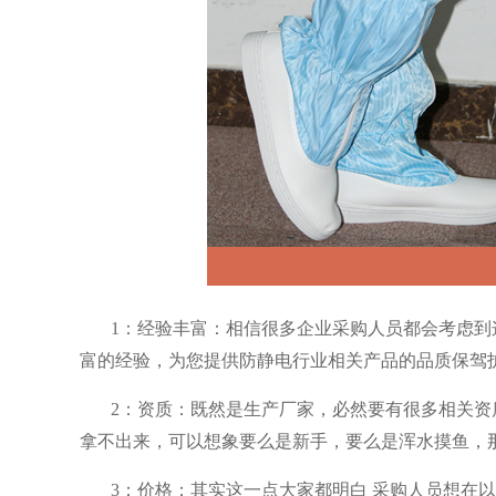
1：经验丰富：相信很多企业采购人员都会考虑到
富的经验，为您提供防静电行业相关产品的品质保驾
2：资质：既然是生产厂家，必然要有很多相关
拿不出来，可以想象要么是新手，要么是浑水摸鱼，
3：价格：其实这一点大家都明白 采购人员想在