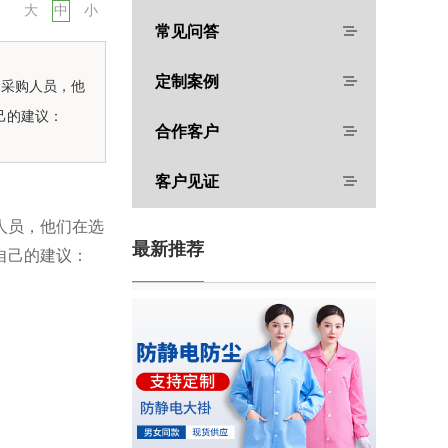
大
中
小
常见问答
定制案例
的采购人员，他
己的建议：
合作客户
客户见证
人员，他们在选
最新推荐
自己的建议：