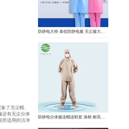
防静电大褂 条纹防静电服 无尘服大褂 防静电大褂工作服
配备了无尘帽、
服还有无尘分体
防静电分体服连帽连鞋套 涤棉 耐高温洁净内服 百级无尘服 防尘服
据所适用的洁净