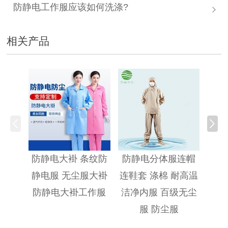
防静电工作服应该如何洗涤?
相关产品
防静
防静电大褂 条纹防
防静电分体服连帽
静电服 无尘服大褂
连鞋套 涤棉 耐高温
防静电大褂工作服
洁净内服 百级无尘
服 防尘服